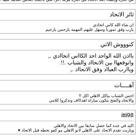
ثائر الاتحاد
ان شاء الله كاس اتحادي
يارب وفق نمورنا وسهل عليهم المهمه يارحمن يارحيم
كنوووش الاتي
بااذن الله الواحد احد الكااس اتحاادي .,
واتوقعهاا بين الاتحااد والشباب .!!
وياارب العبااد وفق الاتحااد .,
آهــــات
احس الشباب بياكل الاهلي اكل !!
والاتحاد والفتح بتكون مباراة اهداااف وتذكروا كلامي
itti98
اكيد في جده كما حصل سابقا بين الاتحاد والاهلي
وياريت تقدم الاتحاد على الاهلي لانو الاهلي مو كفو تحطه قبل الاتحاد ♥