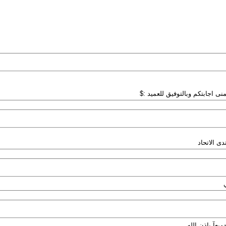
نى اجابتكم وبالتوفيق للعميد :$
دى الاتحاد
ميعآ باذن الله