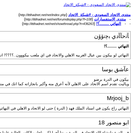
منتدى الاتحاد السعودي - #شبكة_الاتحاد
(
)
http://ittihadnet.net/net/index.php
-
منتدى الاستفسارات
(
)
http://ittihadnet.net/net/forumdisplay.php?f=108
- -
النهائي ........؟!
(
)
http://ittihadnet.net/net/showthread.php?t=436263
ﺂﭠﺣﺂﺂدي ﺑﭴﻧۆۆن
النهائي ........؟!
النهائي لو بيكون بين عيال الغربيه الاهلي والاتحاد في اي ملعب بيكووون..؟؟؟؟! اتم
عآشق بوسا
بيكون في الدرة برضو
وياليت تقدم اسم الاتحاد على الاهلي لأنه أعرق منه وأكبر بانجازاته كما انك في منت
Mrjooj_b
النهائي راح يكون في استاد الملك فهد ( الدرة ) حتى لو الاتحاد و الاهلي في النهائي
ابو منصور 18
في الدرة وإنشاء الله الاتحاد في الدرة مرتنا أخرا لكي ياجلب الكاس الغالية علينا ج