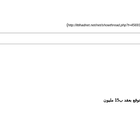
)
http://ittihadnet.net/net/showthread.php?t=4569
قد ب15 مليون