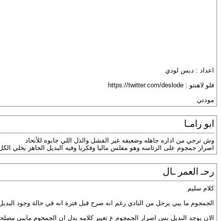
اعداد : ديس لودي
فلو لاهنتو : https://twitter.com/deslode
مودتي
ابو رامـا
وش ترجي من اداره جاهله وضعيفه غير الفشل والذل اللي جابوه للأتحاد
اصرار جمجوم على الرئاسه وهو مفلس ماليا وفكريا وفيه البديل الجاهز يخلي الكل
رحـ العمر ـال
كلام سليم
الجمجوم ما يبي يرحل من النادي رغم انه صرح قبل فترة انه في حالة وجود البديل ا
الان يوجد البديل بس اصرار الجمجوم ع تغيير كلامه يدل ان الجمجوم مايبي مصلحة 