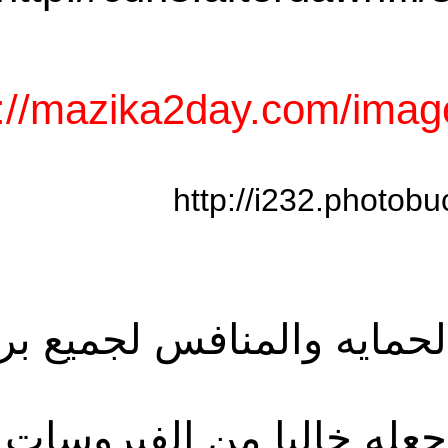
http://mazika2day.com/
http://i232.
 الحمايه والمنافس لجميع برامج
خاليا من الفيروسات