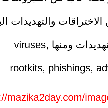
راقات والتهديدات البلهاء
حماية قوي يحميك ضد جميع التهديدات ومنها viruses,
rootkits, phishin
http://mazika2day.com/