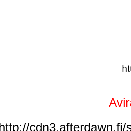
http://cdn3.afterda