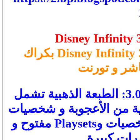
Disney Infinity 
تحميل لعبة Disney Infinity 3.0 Gold Edition بكراك
استمتع مع لعبة ديزني إنفينيتي 3.0: الطبعة الذهبية تشمل
ية من الأعجوبة و شخصيات
وعوالم ديزني والآن مع كل الشخصيات وPlaysets مفتوح و
ات كبيرة