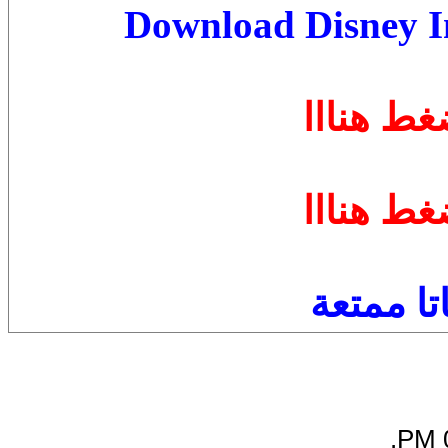
Download Disney In
غط هنااا
غط هنااا
تا ممتعة
.