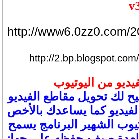
v
http://www6.0zz0.com/
http://2.bp.blogspot.co
يديو من اليوتيوب
يح لك تحويل مقاطع الفيديو
لفيديو كما يساعدك بالأخص
تيوب الشهير البرنامج يسمح
 لعدة صيغ و حفظه على جهاز