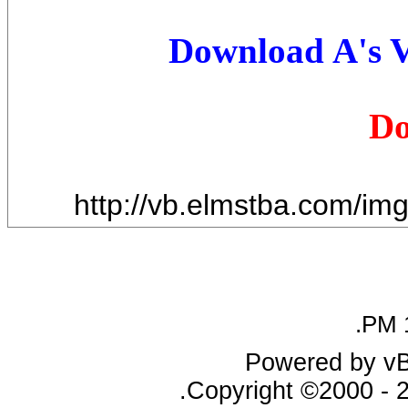
Download
A's 
Do
http://vb.elmstba.com/i
.
Powered by vBu
Copyright ©2000 - 20