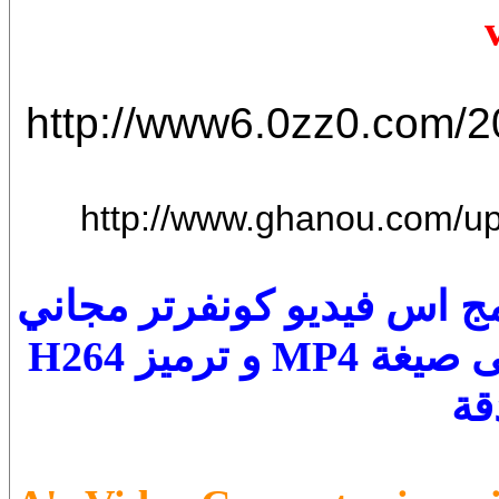
http://www6.0zz0.com/
http://www.ghanou.com/u
A's Video Convert برنامج اس فيديو كونفرتر مجاني
يتيح لك تحويل الفيديو و الافلام الى صيغة MP4 و ترميز H264
قة